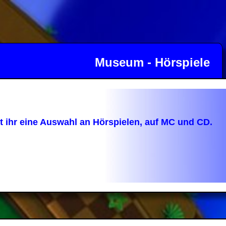
Museum - Hörspiele
et ihr eine Auswahl an Hörspielen, auf MC und CD.