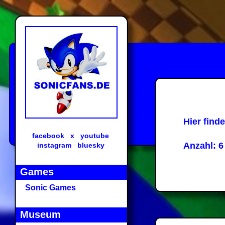
Hier find
facebook
x
youtube
Anzahl: 6
instagram
bluesky
Games
Sonic Games
Museum