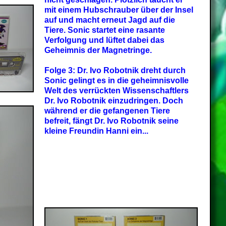
mit einem Hubschrauber über der Insel
auf und macht erneut Jagd auf die
Tiere. Sonic startet eine rasante
Verfolgung und lüftet dabei das
Geheimnis der Magnetringe.
Folge 3: Dr. Ivo Robotnik dreht durch
Sonic gelingt es in die geheimnisvolle
Welt des verrückten Wissenschaftlers
Dr. Ivo Robotnik einzudringen. Doch
während er die gefangenen Tiere
befreit, fängt Dr. Ivo Robotnik seine
kleine Freundin Hanni ein...