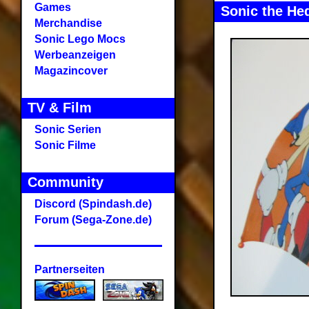
Games
Sonic the He
Merchandise
Sonic Lego Mocs
Werbeanzeigen
Magazincover
TV & Film
Sonic Serien
Sonic Filme
Community
Discord (Spindash.de)
Forum (Sega-Zone.de)
Partnerseiten