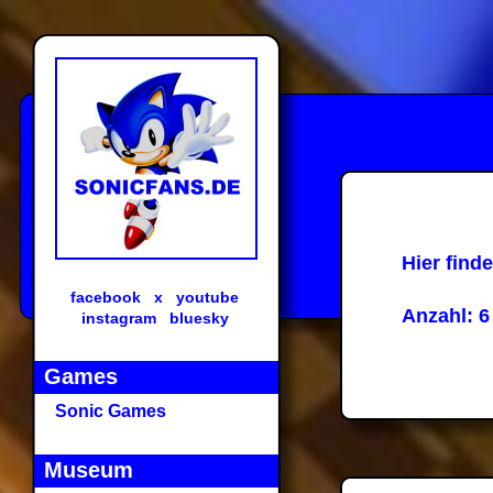
Hier find
facebook
x
youtube
Anzahl: 6
instagram
bluesky
Games
Sonic Games
Museum